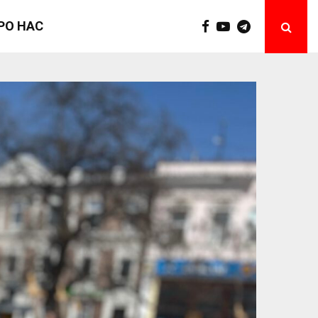
РО НАС