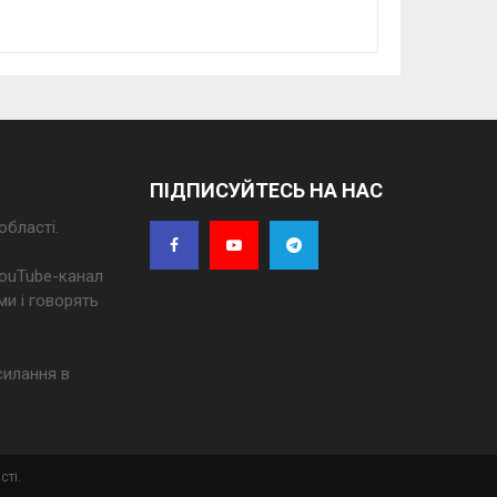
ПІДПИСУЙТЕСЬ НА НАС
області.
 YouTube-канал
ми і говорять
силання в
сті.