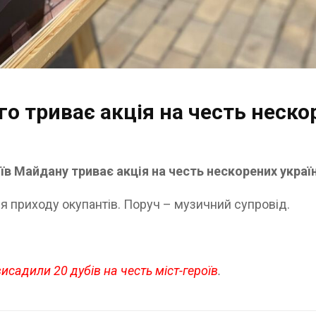
о триває акція на честь неско
їв Майдану триває акція на честь нескорених украї
сля приходу окупантів. Поруч – музичний супровід.
висадили 20 дубів на честь міст-героїв
.