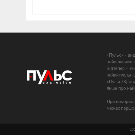
«Пульс» - ви
найважливішо
Відтепер – ли
найактуальніш
«Пульс/Кропив
лише про най
При використ
межах першог
202