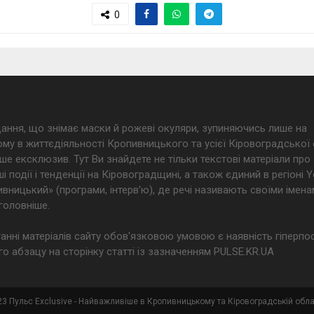
0
дання, що знімає маски й рожеві окуляри, зупиняючись лише на
му в життєдіяльності Кропивницького та усієї Кіровоградської 
ше ексклюзив. Тут Ви знайдете не тільки текстові матеріали про
і події і тенденції на Кіровоградщині, а також єдиний в регіоні
ницький» (програми, інтерв’ю), де речі називають своїми імена
головніше.
анні матеріалів сайту обов'язковою умовою є наявність гіперпо
о абзацу на сторінку статті із зазначенням PULSE.KR.UA
3 Пульс Exclusive - Найважливіше в Кропивницькому та Кіровоградській обла