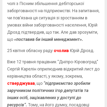
чолі з Пісним збільшення дебіторської
заборгованості на підприємстві. На запитання,
чи пов’язана ця ситуація зі зростанням в
умовах війни заборгованості населення, Юрій
Дрозд підтвердив, що так. Але дав зрозуміти,
що
«поставив би інший менеджмент».
25 квітня обласну раду
очолив
Юрій Дрозд.
Вже 12 травня працівник “Дніпро-Кіровоград”
Сергій Карелін оприлюднив відкритий лист до
керівництва області, у якому, зокрема,
стверджував
, що
“підприємство зробили
заручником політичних ігор депутатів та
інших осіб, зацікавлених у доступі до
ресурсів”.
Тому, на його думку, посадовці