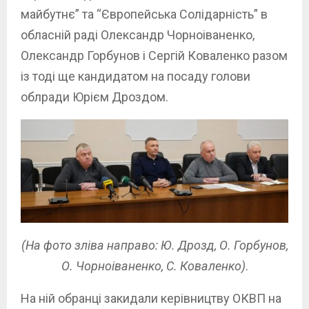
майбутнє” та “Європейська Солідарність” в
обласній раді Олександр Чорноіваненко,
Олександр Горбунов і Сергій Коваленко разом
із тоді ще кандидатом на посаду голови
облради Юрієм Дроздом.
(На фото зліва направо: Ю. Дрозд, О. Горбунов,
О. Чорноіваненко, С. Коваленко)
.
На ній обранці закидали керівництву ОКВП на