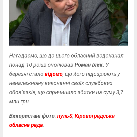
Нагадаємо, що до цього обласний водоканал
понад 10 років очолював
Роман Ілик.
У
березні стало
відомо
, що його підозрюють у
неналежному виконанні своїх службових
обов’язків, що спричинило збитки на суму 3,7
млн грн.
Використані фото
:
пульS
,
Кіровоградська
обласна рада
.