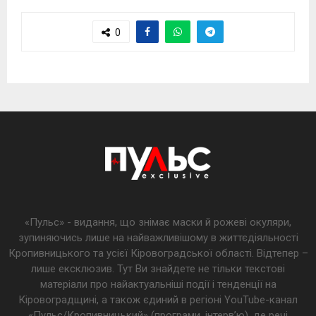
0
«Пульс» - видання, що знімає маски й рожеві окуляри,
зупиняючись лише на найважливішому в життєдіяльності
Кропивницького та усієї Кіровоградської області. Відтепер –
лише ексклюзив. Тут Ви знайдете не тільки текстові
матеріали про найактуальніші події і тенденції на
Кіровоградщині, а також єдиний в регіоні YouTube-канал
«Пульс/Кропивницький» (програми, інтерв’ю), де речі