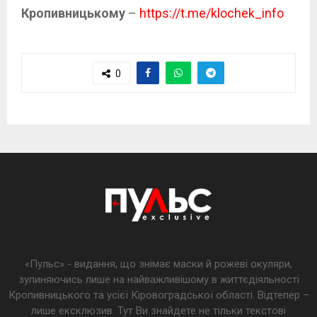
Кропивницькому
–
https://t.me/klochek_info
0
«Пульс» - видання, що знімає маски й рожеві окуляри,
зупиняючись лише на найважливішому в життєдіяльності
Кропивницького та усієї Кіровоградської області. Відтепер –
лише ексклюзив. Тут Ви знайдете не тільки текстові